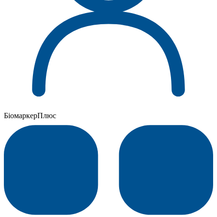
БіомаркерПлюс