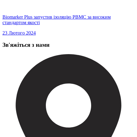
Biomarker Plus запустив ізоляцію PBMC за високим
стандартом якості
23 Лютого 2024
Зв'яжіться з нами