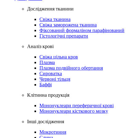
Дослідження тканини
Свіжа тканина
Свіжа заморожена тканина
Фіксований формаліном парафінований
Гістологічні препарати
Аналіз крові
Свіжа цільна кров
Плазма
Плазма подвійного обертання
Сироватка
Червоні тільця
Баффі
Клітинна продукція
Мононуклеари переферичної крові
Мононуклеари кісткового мозку
Інші дослідження
Мокротиння
Слина