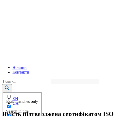
Новини
Контакти
EN
Exact matches only
UA
Search in title
Якість підтверджена сертифікатом ISO