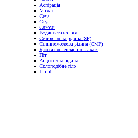
Аспірація
Мазки
Сеча
Стул
Сльози
Водяниста волога
Синовіальна рідина (SF)
Спинномозкова рідина (CMP)
Бронхоальвеолярний лаваж
Піт
Асцитична рідина
Склоподібне тіло
І інші