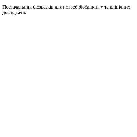
Постачальник біозразків для потреб біобанкінгу та клінічних
досліджень