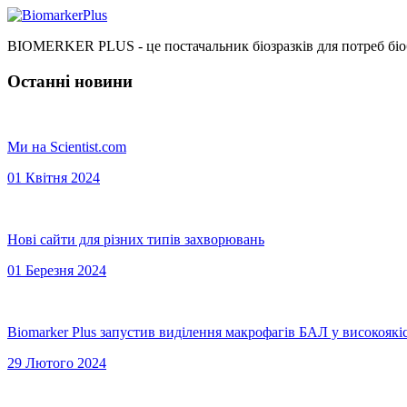
BIOMERKER PLUS - це постачальник біозразків для потреб біоб
Останні новини
Ми на Scientist.com
01 Квітня 2024
Нові сайти для різних типів захворювань
01 Березня 2024
Biomarker Plus запустив виділення макрофагів БАЛ у високоякі
29 Лютого 2024