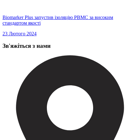
Biomarker Plus запустив ізоляцію PBMC за високим
стандартом якості
23 Лютого 2024
Зв'яжіться з нами