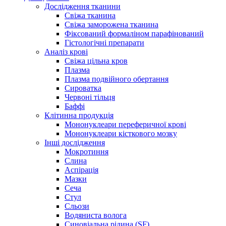
Дослідження тканини
Свіжа тканина
Свіжа заморожена тканина
Фіксований формаліном парафінований
Гістологічні препарати
Аналіз крові
Свіжа цільна кров
Плазма
Плазма подвійного обертання
Сироватка
Червоні тільця
Баффі
Клітинна продукція
Мононуклеари переферичної крові
Мононуклеари кісткового мозку
Інші дослідження
Мокротиння
Слина
Аспірація
Мазки
Сеча
Стул
Сльози
Водяниста волога
Синовіальна рідина (SF)