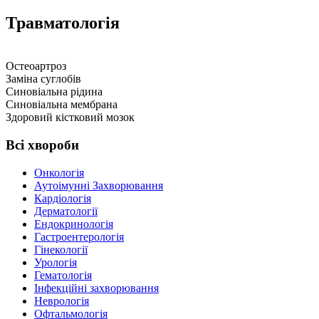
Травматологія
Остеоартроз
Заміна суглобів
Синовіальна рідина
Синовіальна мембрана
Здоровий кістковий мозок
Всі хвороби
Онкологія
Аутоімунні Захворювання
Кардіологія
Дерматології
Ендокринологія
Гастроентерологія
Гінекології
Урологія
Гематологія
Інфекційні захворювання
Неврологія
Офтальмологія