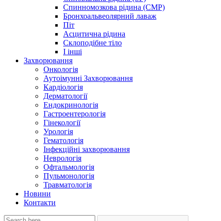
Спинномозкова рідина (CMP)
Бронхоальвеолярний лаваж
Піт
Асцитична рідина
Склоподібне тіло
І інші
Захворювання
Онкологія
Аутоімунні Захворювання
Кардіологія
Дерматології
Ендокринологія
Гастроентерологія
Гінекології
Урологія
Гематологія
Інфекційні захворювання
Неврологія
Офтальмологія
Пульмонологія
Травматологія
Новини
Контакти