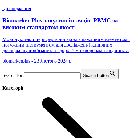
Дослідження
Biomarker Plus запустив ізоляцію PBMC за
високим стандартом якості
Мононуклеари периферичної крові є важливим елементом і
потужним інструментом для досліджень і клінічних
досліджень, пов’язаних зі здоров’ям і хворобами людини.…
biomarkerplus - 23 Лютого 2024 р
Search for:
Search Button
Категорії