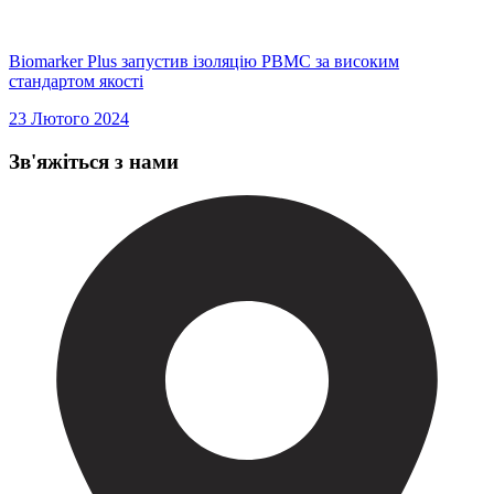
Biomarker Plus запустив ізоляцію PBMC за високим
стандартом якості
23 Лютого 2024
Зв'яжіться з нами