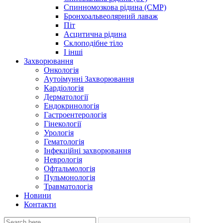
Спинномозкова рідина (CMP)
Бронхоальвеолярний лаваж
Піт
Асцитична рідина
Склоподібне тіло
І інші
Захворювання
Онкологія
Аутоімунні Захворювання
Кардіологія
Дерматології
Ендокринологія
Гастроентерологія
Гінекології
Урологія
Гематологія
Інфекційні захворювання
Неврологія
Офтальмологія
Пульмонологія
Травматологія
Новини
Контакти