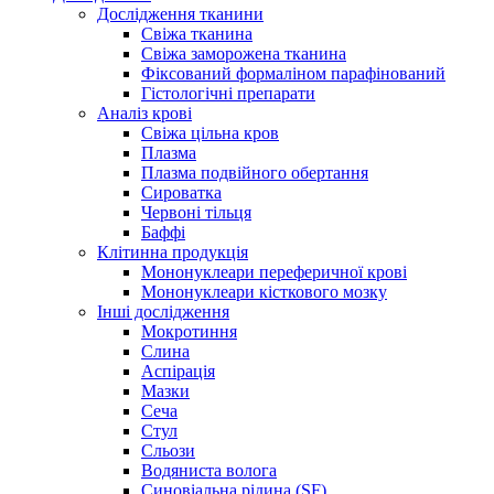
Дослідження тканини
Свіжа тканина
Свіжа заморожена тканина
Фіксований формаліном парафінований
Гістологічні препарати
Аналіз крові
Свіжа цільна кров
Плазма
Плазма подвійного обертання
Сироватка
Червоні тільця
Баффі
Клітинна продукція
Мононуклеари переферичної крові
Мононуклеари кісткового мозку
Інші дослідження
Мокротиння
Слина
Аспірація
Мазки
Сеча
Стул
Сльози
Водяниста волога
Синовіальна рідина (SF)