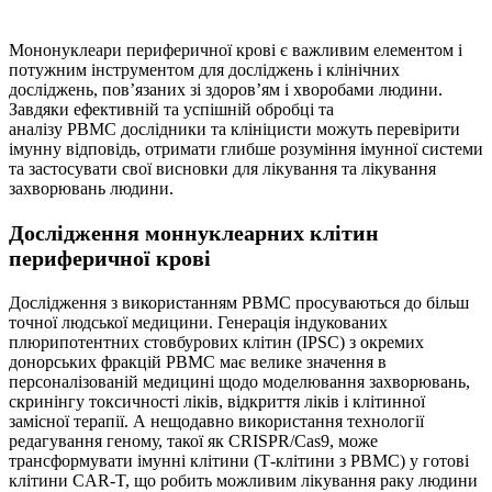
Мононуклеари периферичної крові є важливим елементом і
потужним інструментом для досліджень і клінічних
досліджень, пов’язаних зі здоров’ям і хворобами людини.
Завдяки ефективній та успішній обробці та
аналізу PBMC дослідники та клініцисти можуть перевірити
імунну відповідь, отримати глибше розуміння імунної системи
та застосувати свої висновки для лікування та лікування
захворювань людини.
Дослідження моннуклеарних клітин
периферичної крові
Дослідження з використанням PBMC просуваються до більш
точної людської медицини. Генерація індукованих
плюрипотентних стовбурових клітин (IPSC) з окремих
донорських фракцій PBMC має велике значення в
персоналізованій медицині щодо моделювання захворювань,
скринінгу токсичності ліків, відкриття ліків і клітинної
замісної терапії. А нещодавно використання технології
редагування геному, такої як CRISPR/Cas9, може
трансформувати імунні клітини (Т-клітини з PBMC) у готові
клітини CAR-T, що робить можливим лікування раку людини